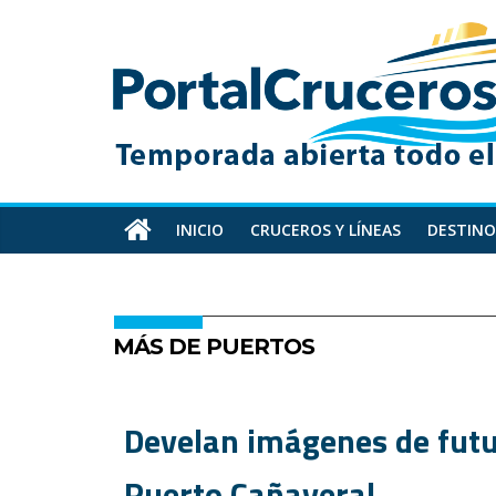
Skip
PortalCruceros
to
content
Toda
la
información
de
cruceros
en
INICIO
CRUCEROS Y LÍNEAS
DESTINO
un
solo
sitio
MÁS DE PUERTOS
Develan imágenes de futu
Puerto Cañaveral