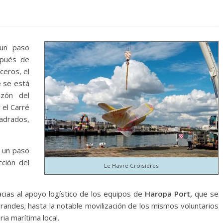
un paso
pués de
ceros, el
e
se está
azón del
 el Carré
adrados,
, un paso
cción del
Le Havre Croisières
acias al apoyo logístico de los equipos de
Haropa Port,
que se
andes; hasta la notable movilización de los mismos voluntarios
a marítima local.