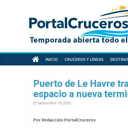
Skip
PortalCruceros
to
content
Toda
la
información
de
cruceros
en
INICIO
CRUCEROS Y LÍNEAS
DESTINO
un
solo
sitio
Puerto de Le Havre tr
espacio a nueva termi
Septiembre 18, 2025
Por Redacción PortalCruceros