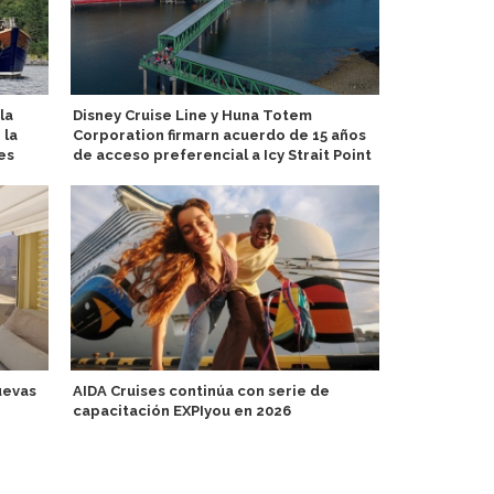
la
Disney Cruise Line y Huna Totem
Tahití prev
 la
Corporation firmarn acuerdo de 15 años
portuarias 
es
de acceso preferencial a Icy Strait Point
Más de 242 m
uevas
AIDA Cruises continúa con serie de
Uruguay en
capacitación EXPIyou en 2026