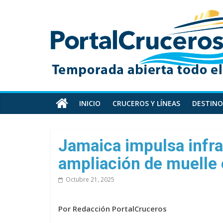
Skip
PortalCruceros
to
content
Toda
la
información
de
cruceros
en
INICIO
CRUCEROS Y LÍNEAS
DESTINO
un
solo
sitio
Jamaica impulsa infra
ampliación de muelle
Octubre 21, 2025
Por Redacción PortalCruceros