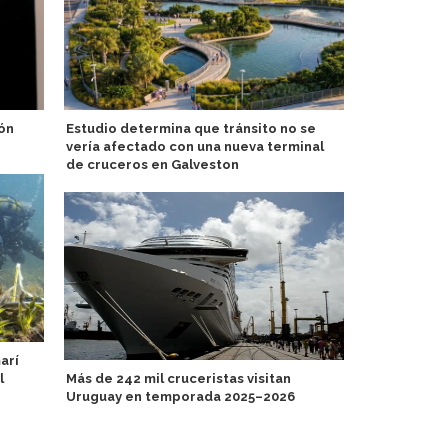
ón
Estudio determina que tránsito no se
Royal Carib
vería afectado con una nueva terminal
social en M
de cruceros en Galveston
estatales p
arí
l
Más de 242 mil cruceristas visitan
Italia: Cruc
Uruguay en temporada 2025–2026
energía en 