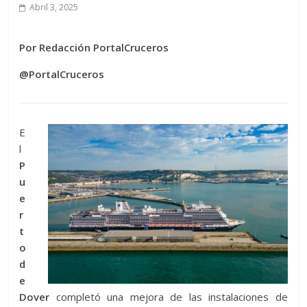
Abril 3, 2025
Por Redacción PortalCruceros
@PortalCruceros
E
l
P
u
e
r
t
o
d
e
Dover
completó una mejora de las instalaciones de