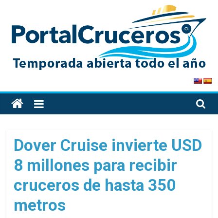
Skip
to
content
PortalCruceros
Toda
la
información
de
Dover Cruise invierte USD
cruceros
8 millones para recibir
en
un
cruceros de hasta 350
solo
sitio
metros