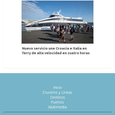
Nuevo servicio une Croacia e Italia en
Crown Pri
ferry de alta velocidad en cuatro horas
Manta
Inicio
Cruceros y Líneas
Destinos
Puertos
Multimedia