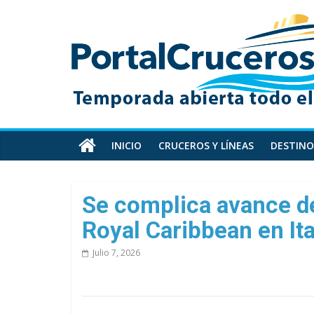
Skip
PortalCruceros
to
content
Toda
la
información
de
cruceros
en
INICIO
CRUCEROS Y LÍNEAS
DESTINO
un
solo
sitio
Se complica avance de
Royal Caribbean en Ita
Julio 7, 2026