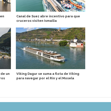
ten
Canal de Suez abre incentivo para que
MSC Foundat
cruceros visiten Ismailia
lanzan nuev
Explora III
 de un
Viking Dagur se suma a flota de Viking
ros
para navegar por el Rin y el Mosela
Catania Cru
escala del V