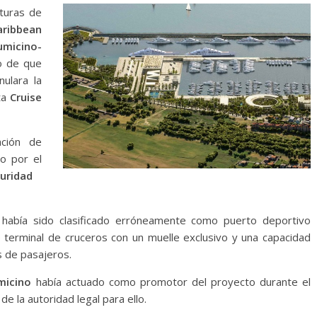
cturas de
aribbean
umicino-
o de que
nulara la
ta
Cruise
ación de
o por el
ridad
to había sido clasificado erróneamente como puerto deportivo
e terminal de cruceros con un muelle exclusivo y una capacidad
s de pasajeros.
micino
había actuado como promotor del proyecto durante el
de la autoridad legal para ello.