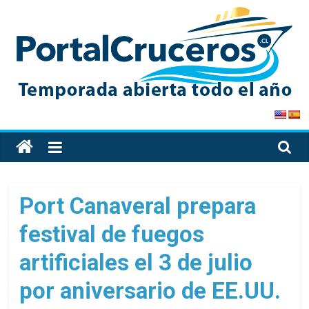
Skip
to
content
PortalCruceros
Toda
la
información
de
Port Canaveral prepara
cruceros
festival de fuegos
en
un
artificiales el 3 de julio
solo
sitio
por aniversario de EE.UU.