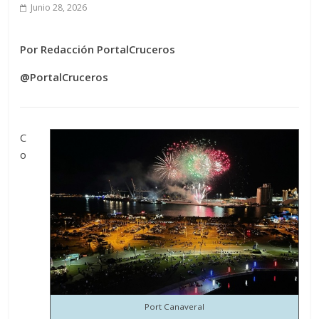
Junio 28, 2026
Por Redacción PortalCruceros
@PortalCruceros
C
o
Port Canaveral