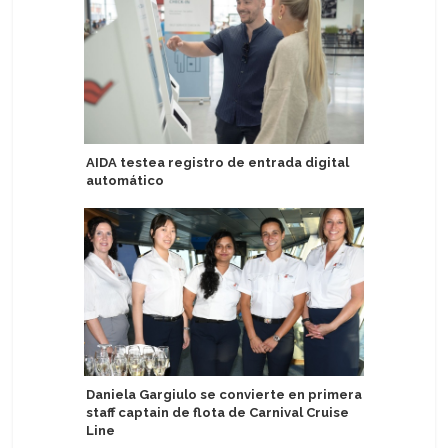
AIDA testea registro de entrada digital
Michelle
automático
curadora 
Victory C
Daniela Gargiulo se convierte en primera
staff captain de flota de Carnival Cruise
Repúblic
Line
devela q