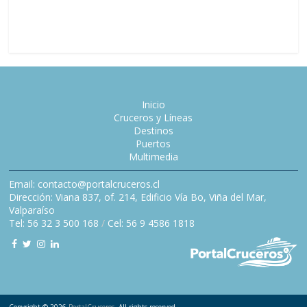
nombre d
Catalina
Inicio
Cruceros y Líneas
Destinos
Puertos
Multimedia
Email: contacto@portalcruceros.cl
Dirección: Viana 837, of. 214, Edificio Vía Bo, Viña del Mar,
Valparaíso
Tel: 56 32 3 500 168
/
Cel: 56 9 4586 1818
Copyright © 2026
PortalCruceros
. All rights reserved.