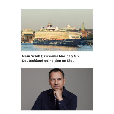
Mein Schiff 7, Oceania Marina y MS
Antarcti
Deutschland coinciden en Kiel
Leica Ca