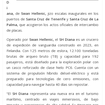
D
i
ana,
de
Swan Hellenic,
jizo escalas inaugurales en los
puertos de
Santa Cruz de Tenerife
y
Santa Cruz de La
Palma,
que acogieron los actos oficiales de intercambio
de placas.
Operado por
Swan Hellenic,
el
SH Diana
es un crucero
de expedición de vanguardia construido en 2023, en
Finlandia. Con 125 metros de eslora, 12.100 toneladas
brutas de arqueo bruto (TB) y capacidad para 192
pasajeros, está diseñado para la exploración polar con
un casco reforzado de clase hielo PC6. Cuenta con un
sistema de propulsión híbrido diésel-eléctrico y está
preparado para tecnologías de cero emisiones, con
capacidad para navegar hasta 40 días sin repostar.
“El
SH Diana
representa una nueva era en el turismo
marítimo, centrado en viajes inmersivos, de bajo
impacto y experiencias de alta calidad. Su itinerario por