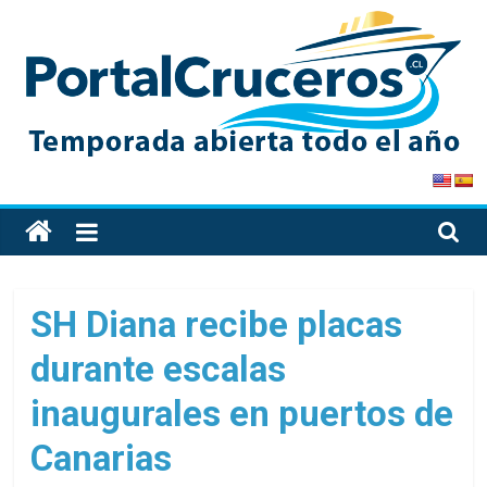
Skip
to
content
PortalCruceros
Toda
la
información
de
SH Diana recibe placas
cruceros
durante escalas
en
un
inaugurales en puertos de
solo
sitio
Canarias