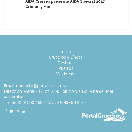
AIDA Cruises presenta AIDA Special 2027
Turistas 
Crimen y Mar
USD 5.60
semestr
Inicio
Cruceros y Líneas
Destinos
Puertos
Multimedia
Email: contacto@portalcruceros.cl
Dirección: Viana 837, of. 214, Edificio Vía Bo, Viña del Mar,
Valparaíso
Tel: 56 32 3 500 168
/
Cel: 56 9 4586 1818