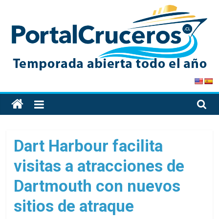
Skip
to
content
PortalCruceros
Toda
la
información
de
Dart Harbour facilita
cruceros
visitas a atracciones de
en
un
Dartmouth con nuevos
solo
sitio
sitios de atraque