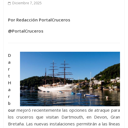
Diciembre 7, 2025
Por Redacción PortalCruceros
@PortalCruceros
D
a
r
t
H
a
r
b
our
mejoró recientemente las opciones de atraque para
los cruceros que visitan Dartmouth, en Devon, Gran
Bretaña. Las nuevas instalaciones permitirán a las líneas