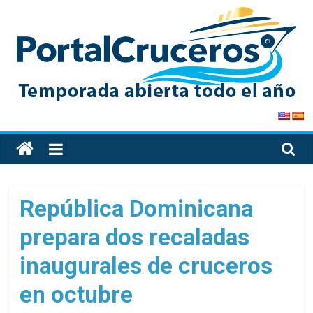
Skip
to
content
PortalCruceros
Toda
la
información
de
República Dominicana
cruceros
prepara dos recaladas
en
un
inaugurales de cruceros
solo
sitio
en octubre