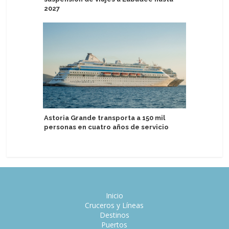
2027
USD 400
Astoria Grande transporta a 150 mil
Realizan
personas en cuatro años de servicio
Aman at S
Inicio
Cruceros y Líneas
Destinos
Puertos