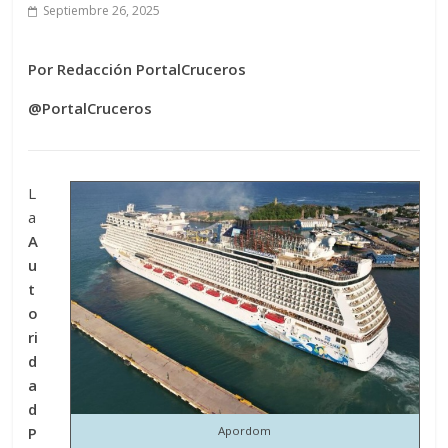
Septiembre 26, 2025
Por Redacción PortalCruceros
@PortalCruceros
L
a
A
u
t
o
ri
d
a
d
P
Apordom