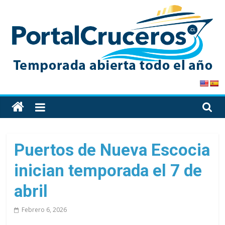
Skip
to
content
PortalCruceros
Toda
la
información
de
Puertos de Nueva Escocia
cruceros
inician temporada el 7 de
en
un
abril
solo
sitio
Febrero 6, 2026