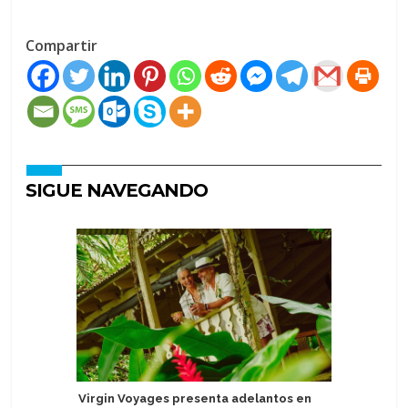
Compartir
SIGUE NAVEGANDO
Virgin Voyages presenta adelantos en
Windstar