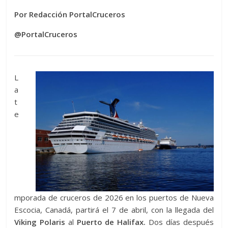
Por Redacción PortalCruceros
@PortalCruceros
L
a
t
e
mporada de cruceros de 2026 en los puertos de Nueva
Escocia, Canadá, partirá el 7 de abril, con la llegada del
Viking Polaris
al
Puerto de Halifax.
Dos días después