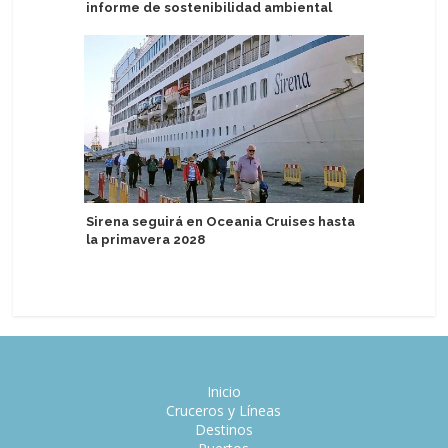
informe de sostenibilidad ambiental
anticipa
2027
Sirena seguirá en Oceania Cruises hasta
la primavera 2028
Variety 
boutique 
Inicio
Cruceros y Líneas
Destinos