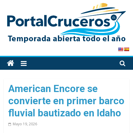
Skip
to
content
PortalCruceros
Toda
la
información
de
American Encore se
cruceros
convierte en primer barco
en
un
fluvial bautizado en Idaho
solo
sitio
Mayo 19, 2026