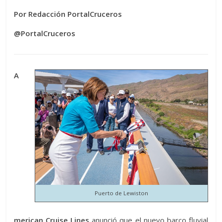
Por Redacción PortalCruceros
@PortalCruceros
A
Puerto de Lewiston
merican Cruise Lines
anunció que el nuevo barco fluvial