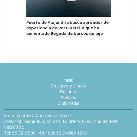
Puerto de Alejandría busca aprender de
experiencia de PortCastelló que ha
Haití: R
aumentado llegada de barcos de lujo
suspensi
2027
Inicio
Cruceros y Líneas
Destinos
Puertos
Multimedia
Email: contacto@portalcruceros.cl
Dirección: Viana 837, of. 214, Edificio Vía Bo, Viña del Mar,
Valparaíso
Tel: 56 32 3 500 168
/
Cel: 56 9 4586 1818