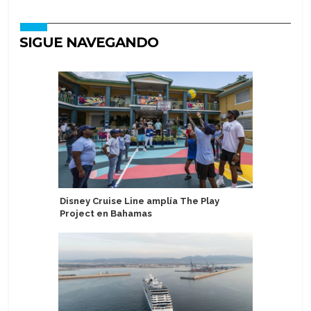
SIGUE NAVEGANDO
Disney Cruise Line amplía The Play
Global P
Project en Bahamas
Clarivett
Latinoam