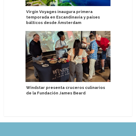
Virgin Voyages inaugura primera
Port Arg
temporada en Escandinavia y países
crecimien
bálticos desde Ámsterdam
inaugura
Windstar presenta cruceros culinarios
Puerto de
de la Fundación James Beard
de pasaj