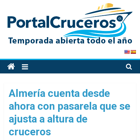
Skip
to
content
PortalCruceros
Toda
la
información
de
Almería cuenta desde
cruceros
ahora con pasarela que se
en
un
ajusta a altura de
solo
sitio
cruceros