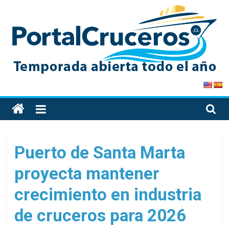
Skip
to
content
PortalCruceros
Toda
la
información
de
Puerto de Santa Marta
cruceros
proyecta mantener
en
un
crecimiento en industria
solo
sitio
de cruceros para 2026