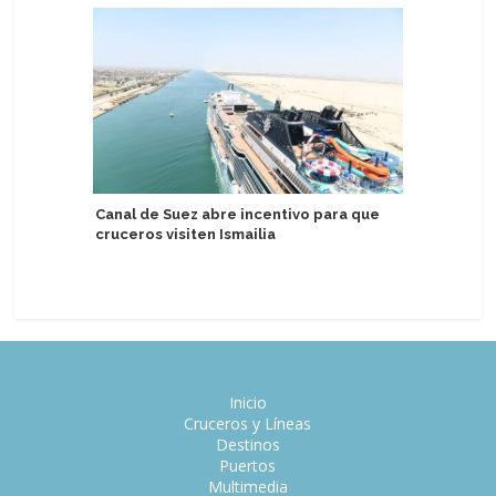
Canal de Suez abre incentivo para que
Regent S
cruceros visiten Ismailia
nuevos p
después 
Inicio
Cruceros y Líneas
Destinos
Puertos
Multimedia