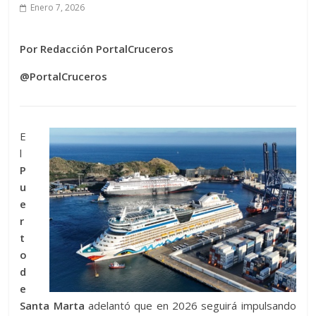
Enero 7, 2026
Por Redacción PortalCruceros
@PortalCruceros
E
l
P
u
e
r
t
o
d
e
Santa Marta
adelantó que en 2026 seguirá impulsando