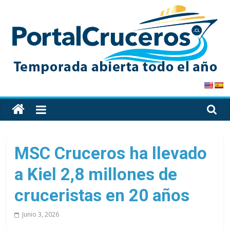
Skip
to
content
PortalCruceros
Toda
la
información
de
MSC Cruceros ha llevado
cruceros
a Kiel 2,8 millones de
en
un
cruceristas en 20 años
solo
sitio
Junio 3, 2026