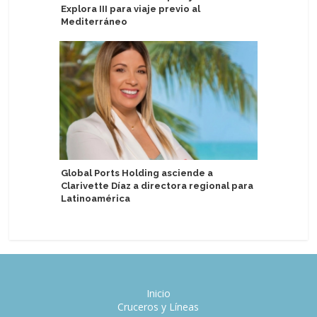
Explora III para viaje previo al
primeros
Mediterráneo
pasajero
Global Ports Holding asciende a
Sirena s
Clarivette Díaz a directora regional para
la prima
Latinoamérica
Inicio
Cruceros y Líneas