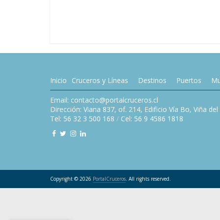
Inicio
Cruceros y Líneas
Destinos
Puertos
Mu
Email: contacto@portalcruceros.cl
Dirección: Viana 837, of. 214, Edificio Vía Bo, Viña de
Tel: 56 32 3 500 168
/
Cel: 56 9 4586 1818
Copyright © 2026
PortalCruceros
. All rights reserved.