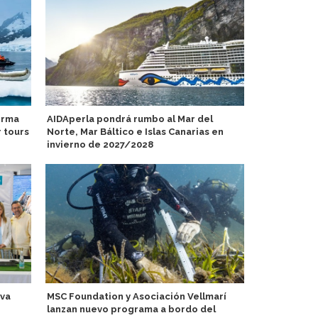
orma
AIDAperla pondrá rumbo al Mar del
Catania Cru
 tours
Norte, Mar Báltico e Islas Canarias en
escala del V
invierno de 2027/2028
Catherine Cr
eva
MSC Foundation y Asociación Vellmarí
bahía de Hal
lanzan nuevo programa a bordo del