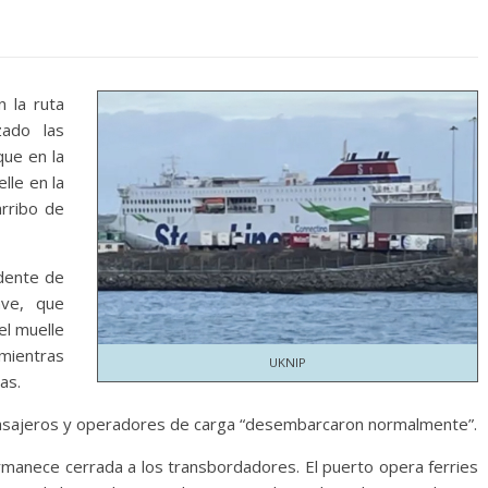
 la ruta
zado las
que en la
lle en la
arribo de
idente de
ave, que
el muelle
mientras
UKNIP
as.
pasajeros y operadores de carga “desembarcaron normalmente”.
rmanece cerrada a los transbordadores. El puerto opera ferries