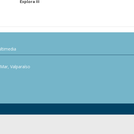
Explora III
ltimedia
l Mar, Valparaíso