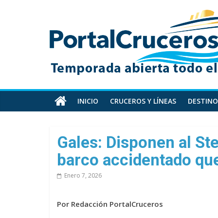
Skip
PortalCruceros
to
content
Toda
la
información
de
cruceros
en
INICIO
CRUCEROS Y LÍNEAS
DESTINO
un
solo
sitio
Gales: Disponen al St
barco accidentado que
Enero 7, 2026
Por Redacción PortalCruceros