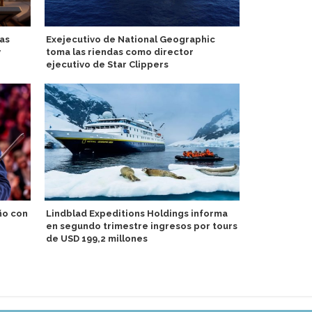
vas
Exejecutivo de National Geographic
Asuka Cruis
y
toma las riendas como director
otoño con d
ejecutivo de Star Clippers
Argentina: 
ño con
Lindblad Expeditions Holdings informa
comparte p
en segundo trimestre ingresos por tours
proyecto d
de USD 199,2 millones