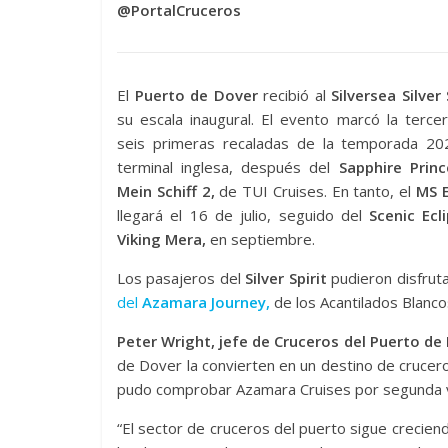
@PortalCruceros
El
Puerto de Dover
recibió al
Silversea Silver 
su escala inaugural. El evento marcó la terce
seis primeras recaladas de la temporada 20
terminal inglesa, después del
Sapphire Princ
Mein Schiff 2,
de TUI Cruises. En tanto, el
MS E
llegará el 16 de julio, seguido del
Scenic Ecl
Viking Mera,
en septiembre.
Los pasajeros del
Silver Spirit
pudieron disfruta
del
Azamara Journey,
de los Acantilados Blanco
Peter Wright, jefe de Cruceros del Puerto de
de Dover la convierten en un destino de cruce
pudo comprobar Azamara Cruises por segunda v
“El sector de cruceros del puerto sigue creciend