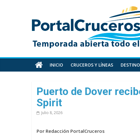
Skip
PortalCruceros
to
content
Toda
la
información
de
cruceros
en
INICIO
CRUCEROS Y LÍNEAS
DESTINO
un
solo
sitio
Puerto de Dover recibe
Spirit
Julio 8, 2026
Por Redacción PortalCruceros