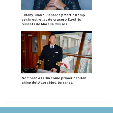
Tiffany, Claire Richards y Martin Kemp
Crystal n
serán estrellas de crucero Electric
para diri
Sunsets de Marella Cruises
Noruega:
Nombran a Li Bin como primer capitán
para opti
chino del Adora Mediterranea
eficiente