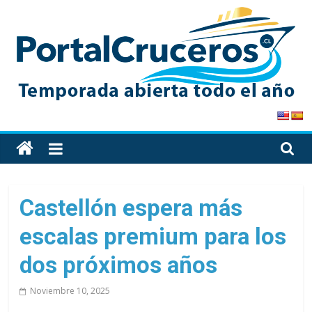
Skip
to
content
PortalCruceros
Toda
la
información
de
Castellón espera más
cruceros
escalas premium para los
en
un
dos próximos años
solo
sitio
Noviembre 10, 2025