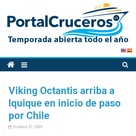
Skip
to
content
PortalCruceros
Toda
la
información
de
Viking Octantis arriba a
cruceros
Iquique en inicio de paso
en
un
por Chile
solo
sitio
Octubre 27, 2025