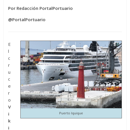
Por Redacción PortalPortuario
@PortalPortuario
E
l
c
r
u
c
e
r
o
V
i
Puerto Iquique
k
i