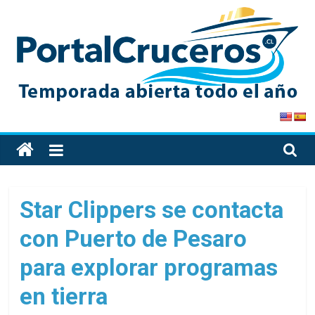
Skip
to
content
PortalCruceros
Toda
la
información
de
Star Clippers se contacta
cruceros
con Puerto de Pesaro
en
un
para explorar programas
solo
sitio
en tierra