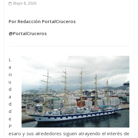
Mayo 8, 2026
Por Redacción PortalCruceros
@PortalCruceros
L
a
ci
u
d
a
d
d
e
P
esaro y sus alrededores siguen atrayendo el interés de