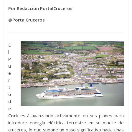
Por Redacción PortalCruceros
@PortalCruceros
E
l
P
u
e
r
t
o
d
e
Cork
está avanzando activamente en sus planes para
introducir energía eléctrica terrestre en su muelle de
cruceros, lo que supone un paso significativo hacia unas