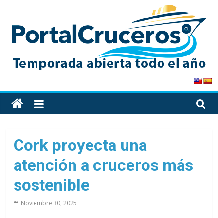
Skip
to
content
PortalCruceros
Toda
la
información
de
Cork proyecta una
cruceros
atención a cruceros más
en
un
sostenible
solo
sitio
Noviembre 30, 2025