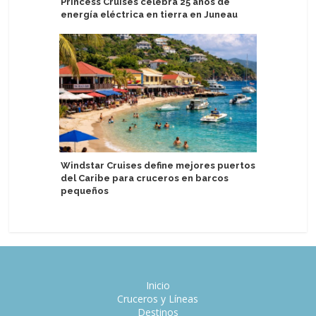
Princess Cruises celebra 25 años de
Regent S
energía eléctrica en tierra en Juneau
alianza 
Windstar Cruises define mejores puertos
AIDA Cru
del Caribe para cruceros en barcos
Crimen y
pequeños
Inicio
Cruceros y Líneas
Destinos