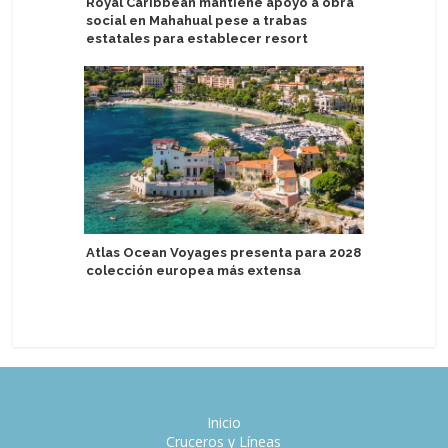
Royal Caribbean mantiene apoyo a obra
CroisiEu
social en Mahahual pese a trabas
fluviales
estatales para establecer resort
Barcelon
Atlas Ocean Voyages presenta para 2028
Starboar
colección europea más extensa
venta em
of the S
Inicio
Cruceros y Líneas