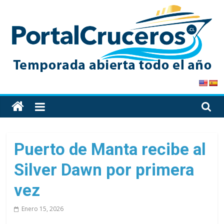
Skip
to
content
PortalCruceros
Toda
la
información
de
Puerto de Manta recibe al
cruceros
Silver Dawn por primera
en
un
vez
solo
sitio
Enero 15, 2026