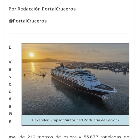
Por Redacción PortalCruceros
@PortalCruceros
E
l
V
a
s
c
o
d
a
G
a
Alexander Simpson/Autoridad Portuaria de Lerwick
ma,
de 219 metros de eslora y 55.877 toneladas de