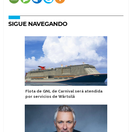
SIGUE NAVEGANDO
Flota de GNL de Carnival será atendida
AmaWate
por servicios de Wärtsilä
represen
de reinv