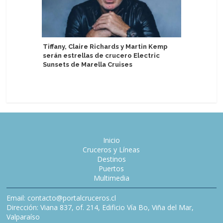
Tiffany, Claire Richards y Martin Kemp
serán estrellas de crucero Electric
Irlanda: 
Sunsets de Marella Cruises
sector d
mediano
Inicio
Cruceros y Líneas
Destinos
Puertos
Multimedia
Email: contacto@portalcruceros.cl
Dirección: Viana 837, of. 214, Edificio Vía Bo, Viña del Mar,
Valparaíso