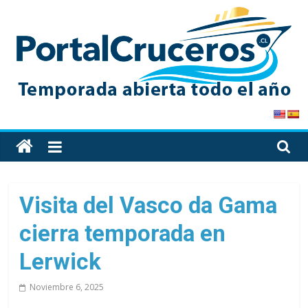
Skip
to
content
PortalCruceros
Toda
la
información
de
Visita del Vasco da Gama
cruceros
cierra temporada en
en
un
Lerwick
solo
sitio
Noviembre 6, 2025