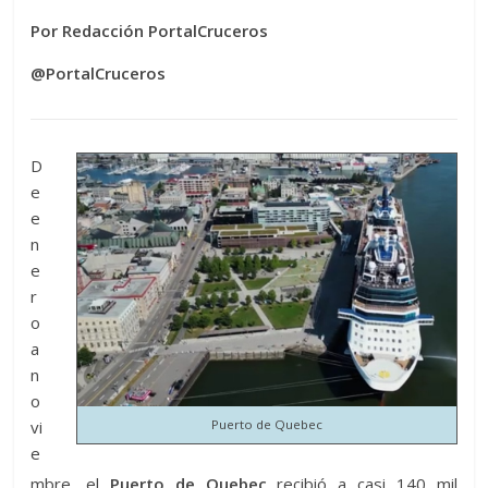
Por Redacción PortalCruceros
@PortalCruceros
D
e
e
n
e
r
o
a
n
o
vi
Puerto de Quebec
e
mbre, el
Puerto de Quebec
recibió a casi 140 mil