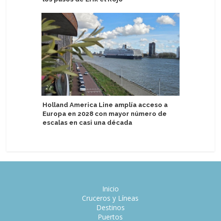
estatale
Holland America Line amplía acceso a
Europa en 2028 con mayor número de
Cagliari 
escalas en casi una década
vez al Me
Inicio
Cruceros y Líneas
Destinos
Puertos