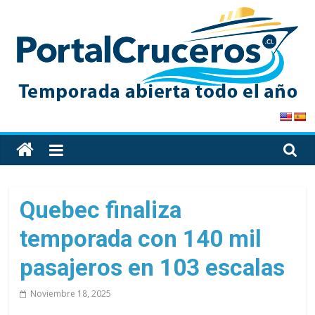
Skip
to
content
PortalCruceros
Toda
la
información
de
Quebec finaliza
cruceros
temporada con 140 mil
en
un
pasajeros en 103 escalas
solo
sitio
Noviembre 18, 2025