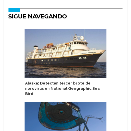
SIGUE NAVEGANDO
Alaska: Detectan tercer brote de
Adora se
norovirus en National Geographic Sea
Especial 
Bird
Asia