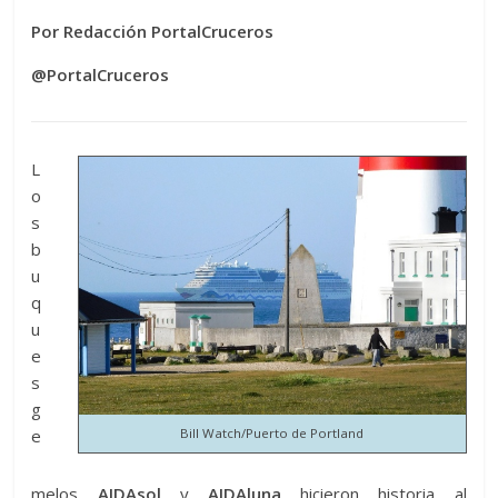
Por Redacción PortalCruceros
@PortalCruceros
L
o
s
b
u
q
u
e
s
g
Bill Watch/Puerto de Portland
e
melos
AIDAsol
y
AIDAluna
hicieron historia al