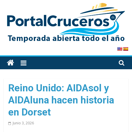
Skip
to
content
PortalCruceros
Toda
la
información
de
Reino Unido: AIDAsol y
cruceros
AIDAluna hacen historia
en
un
en Dorset
solo
sitio
Junio 3, 2026