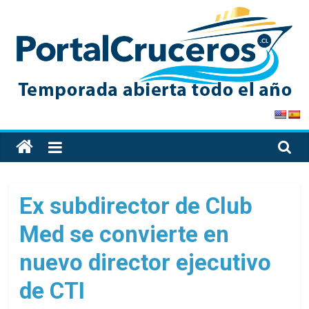
Skip
to
content
PortalCruceros
Toda
la
información
de
Ex subdirector de Club
cruceros
Med se convierte en
en
un
nuevo director ejecutivo
solo
sitio
de CTI