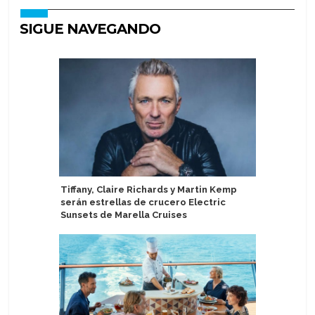
SIGUE NAVEGANDO
Tiffany, Claire Richards y Martin Kemp
Michelle
serán estrellas de crucero Electric
curadora 
Sunsets de Marella Cruises
Victory C