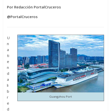
Por Redacción PortalCruceros
@PortalCruceros
U
n
a
ti
e
n
d
a
li
b
Guangzhou Port
r
e
d