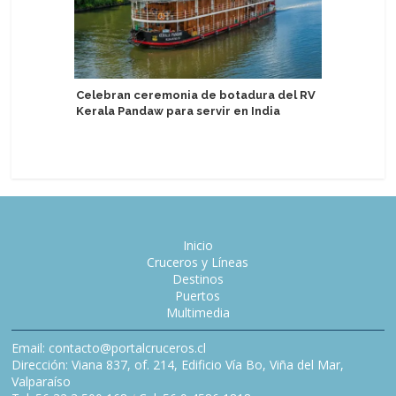
Celebran ceremonia de botadura del RV
Kerala Pandaw para servir en India
Virgin V
informe 
Inicio
Cruceros y Líneas
Destinos
Puertos
Multimedia
Email: contacto@portalcruceros.cl
Dirección: Viana 837, of. 214, Edificio Vía Bo, Viña del Mar,
Valparaíso