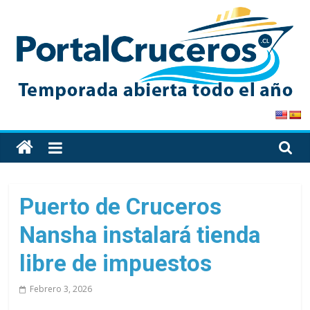
Skip
to
content
PortalCruceros
Toda
la
información
de
Puerto de Cruceros
cruceros
Nansha instalará tienda
en
un
libre de impuestos
solo
sitio
Febrero 3, 2026