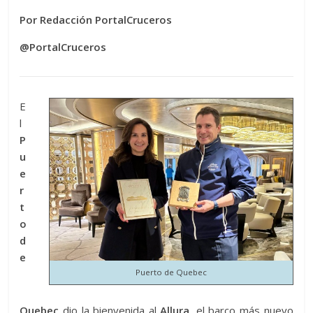
Por Redacción PortalCruceros
@PortalCruceros
E
l
P
u
e
r
t
o
d
e
Puerto de Quebec
Quebec
dio la bienvenida al
Allura,
el barco más nuevo