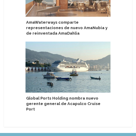
AmaWaterways comparte
TUI Cruc
representaciones de nuevo AmaNubia y
CSD de B
de reinventada AmaDahlia
The Ritz-
Global Ports Holding nombra nuevo
Eberjey 
gerente general de Acapulco Cruise
dormir de
Port