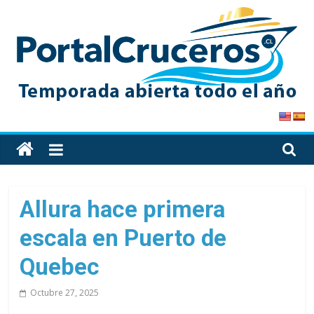
Skip
to
content
PortalCruceros
Toda
la
información
de
Allura hace primera
cruceros
escala en Puerto de
en
un
Quebec
solo
sitio
Octubre 27, 2025