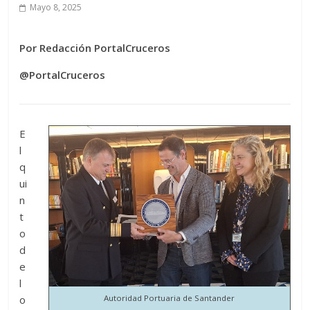
Mayo 8, 2025
Por Redacción PortalCruceros
@PortalCruceros
E
l
q
ui
n
t
o
d
e
l
o
Autoridad Portuaria de Santander