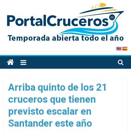
Skip
to
content
PortalCruceros
Toda
la
información
de
Arriba quinto de los 21
cruceros
cruceros que tienen
en
un
previsto escalar en
solo
sitio
Santander este año