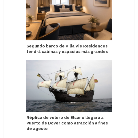
Segundo barco de Villa Vie Residences
Uniworld
tendrá cabinas y espacios más grandes
tres nue
Réplica de velero de Elcano llegará a
Regent S
Puerto de Dover como atracción a fines
nuevos p
de agosto
después 