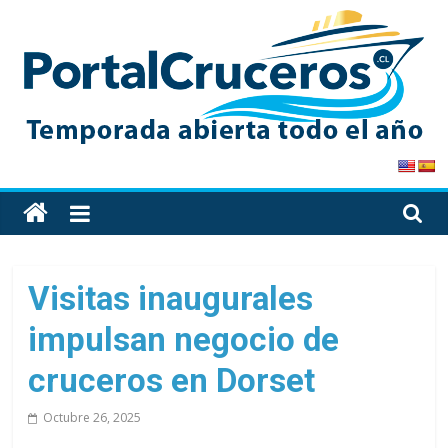
Skip
to
content
PortalCruceros
Toda
la
información
de
Visitas inaugurales
cruceros
impulsan negocio de
en
un
cruceros en Dorset
solo
sitio
Octubre 26, 2025