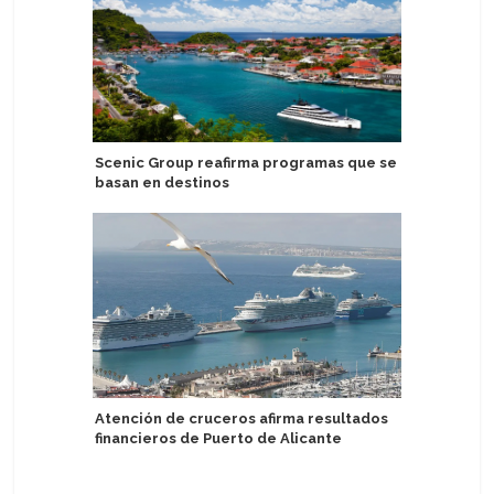
Scenic Group reafirma programas que se
Argentin
basan en destinos
comparte
proyecto
Atención de cruceros afirma resultados
financieros de Puerto de Alicante
Azamara 
de Venta