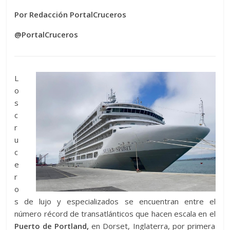
Por Redacción PortalCruceros
@PortalCruceros
L
o
s
c
r
u
c
e
r
o
s de lujo y especializados se encuentran entre el
número récord de transatlánticos que hacen escala en el
Puerto de Portland,
en Dorset, Inglaterra, por primera