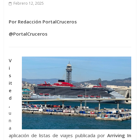
Febrero 12, 2025
Por Redacción PortalCruceros
@PortalCruceros
V
i
s
it
e
d
,
u
n
a
aplicación de listas de viajes publicada por
Arriving In