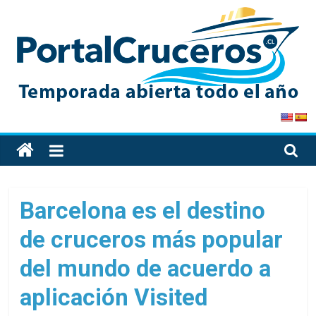
Skip
to
content
PortalCruceros
Toda
la
información
de
Barcelona es el destino
cruceros
de cruceros más popular
en
un
del mundo de acuerdo a
solo
sitio
aplicación Visited