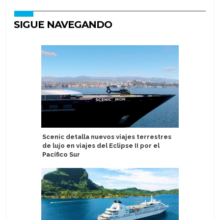
SIGUE NAVEGANDO
Scenic detalla nuevos viajes terrestres
Nicko Cru
de lujo en viajes del Eclipse II por el
Meet5
Pacífico Sur