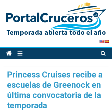
Skip
to
content
PortalCruceros
Toda
la
información
de
Princess Cruises recibe a
cruceros
escuelas de Greenock en
en
un
última convocatoria de la
solo
sitio
temporada