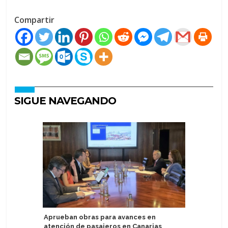
Compartir
SIGUE NAVEGANDO
Aprueban obras para avances en
Poseidon
atención de pasajeros en Canarias
experienc