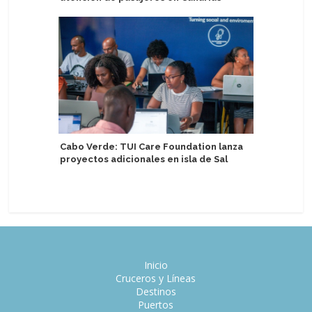
la Antárt
Cabo Verde: TUI Care Foundation lanza
proyectos adicionales en isla de Sal
Segundo 
tendrá c
Inicio
Cruceros y Líneas
Destinos
Puertos