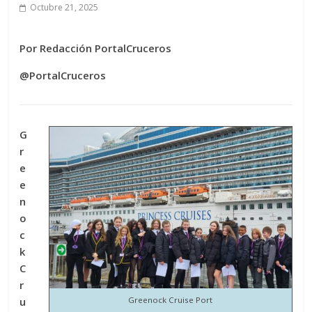
Octubre 21, 2025
Por Redacción PortalCruceros
@PortalCruceros
G
r
e
e
n
o
c
k
C
r
u
Greenock Cruise Port