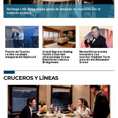
Heritage Line lanza nueva gama de mejoras en cruceros por el
sudeste asiático
Puerto de Tourlos
Mosturflot presenta
Orient Express Sailing
recibe recalada
encuentro con
Yachts y Guerlain
inaugural del Explora II
escritor Vladimir Torin
ofrecen viaje Ocean
a bordo del Alexander
Rebirth de Lisboa a
Green
Bridgetown
CRUCEROS Y LÍNEAS