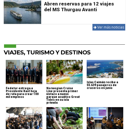
Abren reservas para 12 viajes
del MS Thurgau Avanti
Ver más noticias
VIAJES, TURISMO Y DESTINOS
Islas Caimán recibe a
55.639 pasajeros de
cruceros en junio
Norwegian Cruise
Fedetur entrega a
Line presenta primer
Presidente Kast hoja
vistazo a nuevo
de ruta para crear 100
parque acuático Great
mil empleos
Tides en su isla
privada