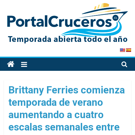
Skip
to
content
PortalCruceros
Toda
la
información
de
Brittany Ferries comienza
cruceros
temporada de verano
en
un
aumentando a cuatro
solo
sitio
escalas semanales entre