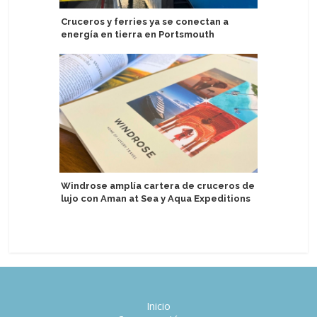
Cruceros y ferries ya se conectan a
Tercer b
energía en tierra en Portsmouth
2034 y s
construc
Windrose amplía cartera de cruceros de
lujo con Aman at Sea y Aqua Expeditions
Realizan
Aman at S
Inicio