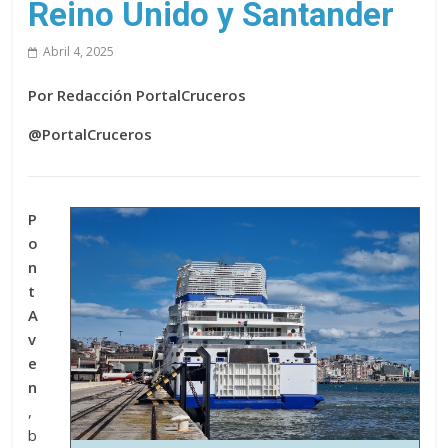
Reino Unido y Santander
Abril 4, 2025
Por Redacción PortalCruceros
@PortalCruceros
P
o
n
t
A
v
e
n
,
b