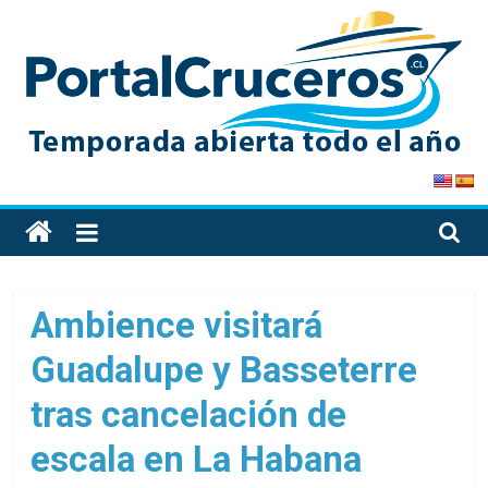
Skip
to
content
PortalCruceros
Toda
la
información
de
Ambience visitará
cruceros
Guadalupe y Basseterre
en
un
tras cancelación de
solo
sitio
escala en La Habana