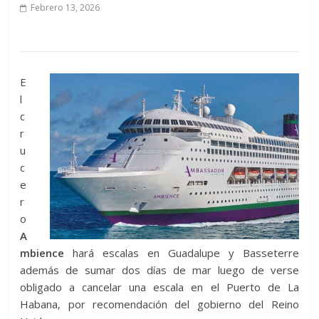
Febrero 13, 2026
E
l
c
r
u
c
e
r
o
A
mbience
hará escalas en Guadalupe y Basseterre
además de sumar dos días de mar luego de verse
obligado a cancelar una escala en el Puerto de La
Habana, por recomendación del gobierno del Reino