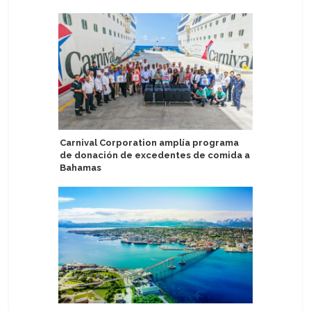
Carnival Corporation amplía programa
Puerto d
de donación de excedentes de comida a
acercan a
Bahamas
marítima