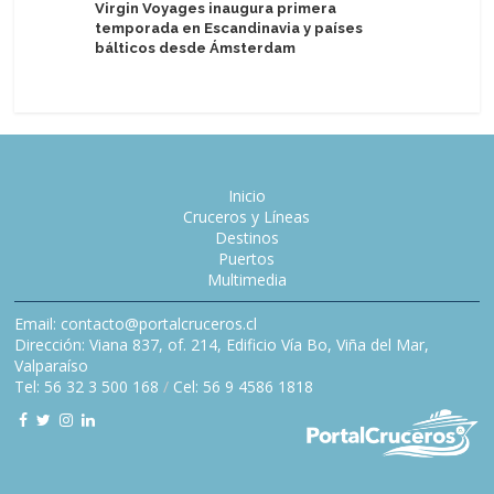
Virgin Voyages inaugura primera
Jubila ca
temporada en Escandinavia y países
por 45 a
bálticos desde Ámsterdam
Inicio
Cruceros y Líneas
Destinos
Puertos
Multimedia
Email: contacto@portalcruceros.cl
Dirección: Viana 837, of. 214, Edificio Vía Bo, Viña del Mar,
Valparaíso
Tel: 56 32 3 500 168
/
Cel: 56 9 4586 1818