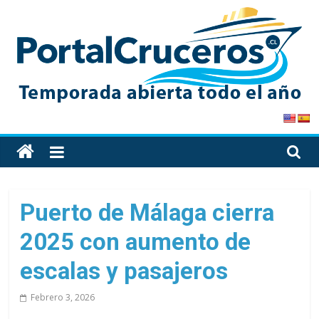
Skip
to
content
PortalCruceros
Toda
la
información
de
Puerto de Málaga cierra
cruceros
2025 con aumento de
en
un
escalas y pasajeros
solo
sitio
Febrero 3, 2026