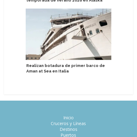
temporada de verano 2028 en Alaska
helicópt
Realizan botadura de primer barco de
Estilo de
Aman at Sea en Italia
regresan
Inicio
Cruceros y Líneas
Destinos
Puertos