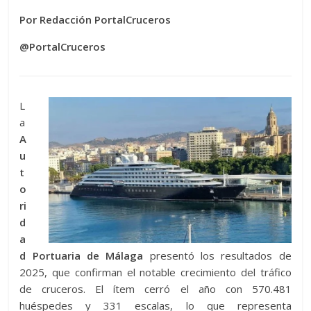
Por Redacción PortalCruceros
@PortalCruceros
L
a
A
u
t
o
ri
d
a
d Portuaria de Málaga
presentó los resultados de
2025, que confirman el notable crecimiento del tráfico
de cruceros. El ítem cerró el año con 570.481
huéspedes y 331 escalas, lo que representa