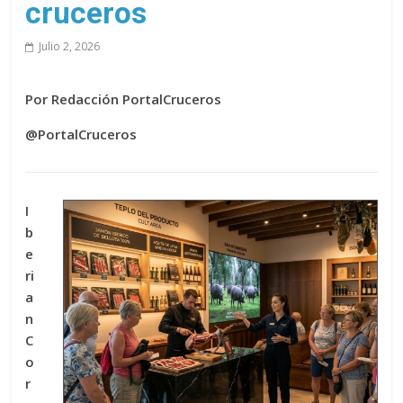
cruceros
Julio 2, 2026
Por Redacción PortalCruceros
@PortalCruceros
I
b
e
ri
a
n
C
o
r