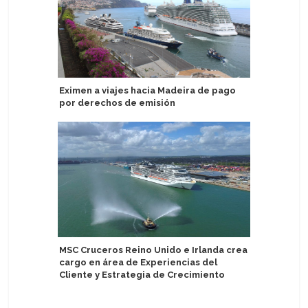
Eximen a viajes hacia Madeira de pago
Swan Hel
por derechos de emisión
ropa llev
MSC Cruceros Reino Unido e Irlanda crea
Puerto d
cargo en área de Experiencias del
energía e
Cliente y Estrategia de Crecimiento