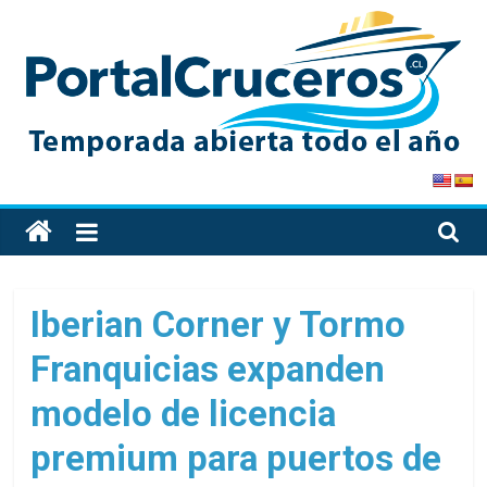
Skip
to
content
PortalCruceros
Toda
la
información
de
Iberian Corner y Tormo
cruceros
Franquicias expanden
en
un
modelo de licencia
solo
sitio
premium para puertos de