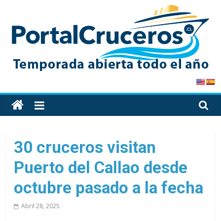
Skip
to
content
PortalCruceros
Toda
la
información
de
30 cruceros visitan
cruceros
Puerto del Callao desde
en
un
octubre pasado a la fecha
solo
sitio
Abril 28, 2025