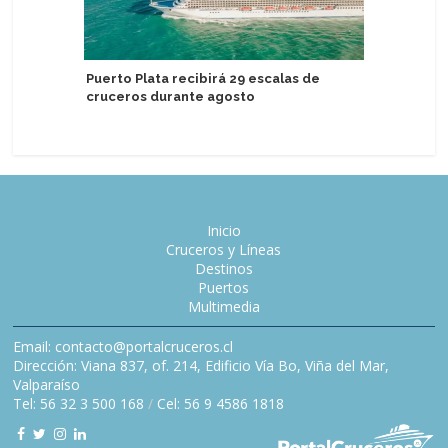
Puerto Plata recibirá 29 escalas de
Astoria G
cruceros durante agosto
personas
Inicio
Cruceros y Líneas
Destinos
Puertos
Multimedia
Email: contacto@portalcruceros.cl
Dirección: Viana 837, of. 214, Edificio Vía Bo, Viña del Mar,
Valparaíso
Tel: 56 32 3 500 168
/
Cel: 56 9 4586 1818