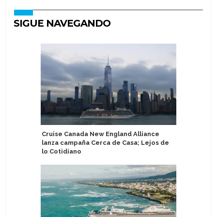
SIGUE NAVEGANDO
Cruise Canada New England Alliance
Atlas Oc
lanza campaña Cerca de Casa; Lejos de
Expedici
lo Cotidiano
Arenas