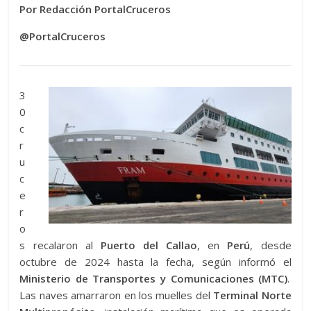
Por Redacción PortalCruceros
@PortalCruceros
3
0
c
r
u
c
e
r
o
s recalaron al
Puerto del Callao
, en
Perú
, desde
octubre de 2024 hasta la fecha, según informó el
Ministerio de Transportes y Comunicaciones (MTC)
.
Las naves amarraron en los muelles del
Terminal Norte