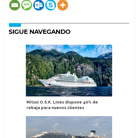
SIGUE NAVEGANDO
Mitsui O.S.K. Lines dispone 40% de
Viking r
rebaja para nuevos clientes
barcos o