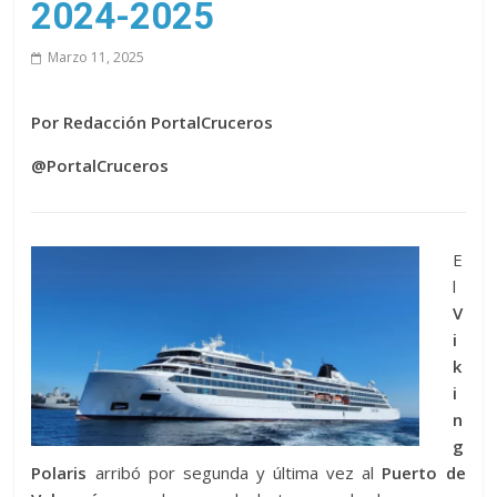
2024-2025
Marzo 11, 2025
Por Redacción PortalCruceros
@PortalCruceros
E
l
V
i
k
i
n
g
Polaris
arribó por segunda y última vez al
Puerto de