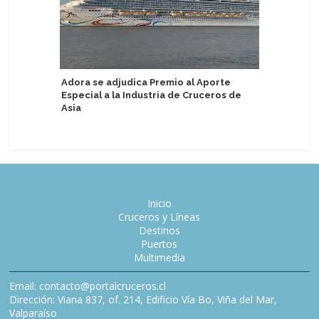
Adora se adjudica Premio al Aporte
Cunard r
Especial a la Industria de Cruceros de
transfor
Asia
Inicio
Cruceros y Líneas
Destinos
Puertos
Multimedia
Email: contacto@portalcruceros.cl
Dirección: Viana 837, of. 214, Edificio Vía Bo, Viña del Mar,
Valparaíso