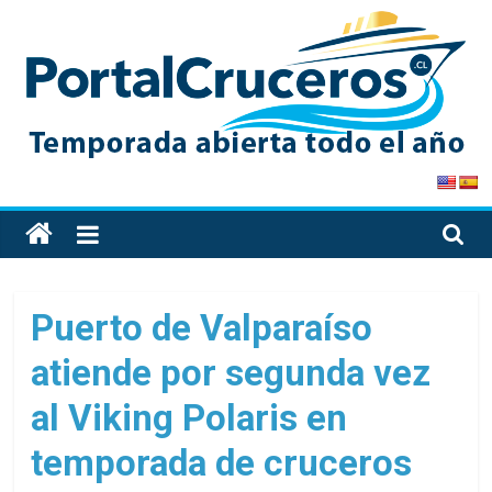
Skip
to
content
PortalCruceros
Toda
la
información
de
Puerto de Valparaíso
cruceros
atiende por segunda vez
en
un
al Viking Polaris en
solo
sitio
temporada de cruceros