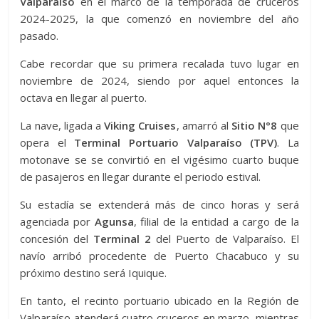
Valparaíso
en el marco de la temporada de cruceros
2024-2025, la que comenzó en noviembre del año
pasado.
Cabe recordar que su primera recalada tuvo lugar en
noviembre de 2024, siendo por aquel entonces la
octava en llegar al puerto.
La nave, ligada a
Viking Cruises
, amarró al
Sitio N°8
que
opera el
Terminal Portuario Valparaíso (TPV)
. La
motonave se se convirtió en el vigésimo cuarto buque
de pasajeros en llegar durante el periodo estival.
Su estadía se extenderá más de cinco horas y será
agenciada por
Agunsa
, filial de la entidad a cargo de la
concesión del
Terminal 2
del Puerto de Valparaíso. El
navío arribó procedente de Puerto Chacabuco y su
próximo destino será Iquique.
En tanto, el recinto portuario ubicado en la Región de
Valparaíso atenderá cuatro cruceros en marzo, mientras