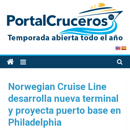
Skip
to
content
PortalCruceros
Toda
la
información
de
Norwegian Cruise Line
cruceros
desarrolla nueva terminal
en
un
y proyecta puerto base en
solo
sitio
Philadelphia