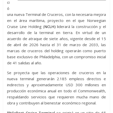
ci
ó
una nueva Terminal de Cruceros, con la necesaria mejora
en el área marítima, proyecto en el que Norwegian
Cruise Line Holding (
NCLH)
liderará la construcción y el
desarrollo de la terminal en tierra. En virtud de un
acuerdo de atraque de siete años, vigente desde el 15
de abril de 2026 hasta el 31 de marzo de 2033, las
marcas de cruceros del holding operarán como puerto
base exclusivo de Philadelphia, con un compromiso inicial
de 41 salidas al año.
Se proyecta que las operaciones de cruceros en la
nueva terminal generarán 2.185 empleos directos e
indirectos y aproximadamente USD 300 millones en
producción económica anual en todo el Commonwealth,
respaldando servicios que requieren mucha mano de
obra y contribuyen al bienestar económico regional.
PhilaPort Cruise Terminal
se erigirá en un sitio de 65