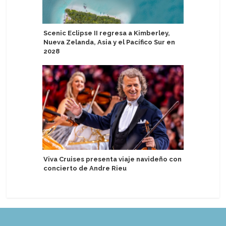
Scenic Eclipse II regresa a Kimberley,
Puerto d
Nueva Zelanda, Asia y el Pacífico Sur en
energía e
2028
Port Arg
Viva Cruises presenta viaje navideño con
crecimien
concierto de Andre Rieu
inaugura