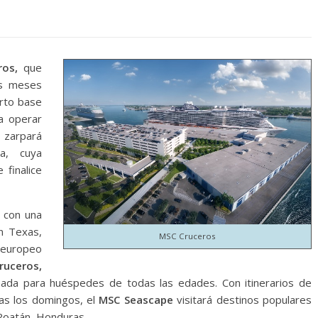
os,
que
is meses
rto base
 operar
 zarpará
a, cuya
finalice
con una
en Texas,
MSC Cruceros
o europeo
uceros,
eñada para huéspedes de todas las edades. Con itinerarios de
das los domingos, el
MSC Seascape
visitará destinos populares
Roatán, Honduras.