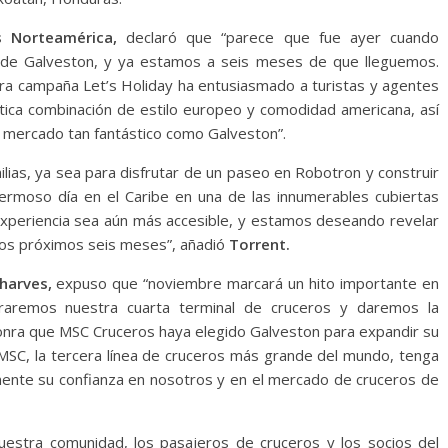
s Norteamérica,
declaró que “parece que fue ayer cuando
sde Galveston, y ya estamos a seis meses de que lleguemos.
a campaña Let’s Holiday ha entusiasmado a turistas y agentes
tica combinación de estilo europeo y comodidad americana, así
 mercado tan fantástico como Galveston”.
lias, ya sea para disfrutar de un paseo en Robotron y construir
ermoso día en el Caribe en una de las innumerables cubiertas
experiencia sea aún más accesible, y estamos deseando revelar
los próximos seis meses”, añadió
Torrent.
harves,
expuso que “noviembre marcará un hito importante en
uraremos nuestra cuarta terminal de cruceros y daremos la
honra que MSC Cruceros haya elegido Galveston para expandir su
MSC, la tercera línea de cruceros más grande del mundo, tenga
ente su confianza en nosotros y en el mercado de cruceros de
uestra comunidad, los pasajeros de cruceros y los socios del