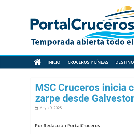
Skip
PortalCruceros
to
content
Toda
la
información
de
cruceros
en
INICIO
CRUCEROS Y LÍNEAS
DESTINO
un
solo
sitio
MSC Cruceros inicia c
zarpe desde Galvesto
Mayo 9, 2025
Por Redacción PortalCruceros