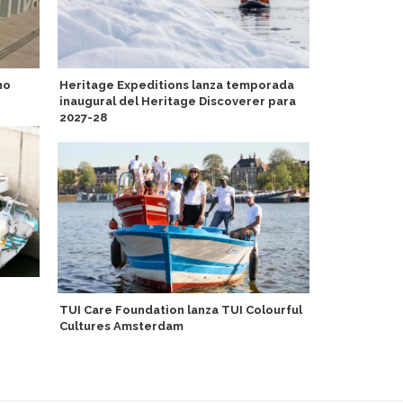
no
Heritage Expeditions lanza temporada
Regent Seve
inaugural del Heritage Discoverer para
años con co
2027-28
conmemorat
TUI Care Foundation lanza TUI Colourful
Cabo Verde:
Cultures Amsterdam
proyectos ad