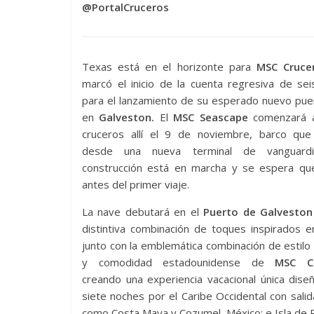
@PortalCruceros
Texas está en el horizonte para
MSC Crucer
marcó el inicio de la cuenta regresiva de se
para el lanzamiento de su esperado nuevo pue
en
Galveston.
El
MSC Seascape
comenzará a
cruceros allí el 9 de noviembre, barco que
desde una nueva terminal de vanguardi
construcción está en marcha y se espera que 
antes del primer viaje.
La nave debutará en el
Puerto de Galveston
distintiva combinación de toques inspirados 
junto con la emblemática combinación de estil
y comodidad estadounidense de
MSC Cr
creando una experiencia vacacional única dis
siete noches por el Caribe Occidental con sali
como Costa Maya y Cozumel, México; e Isla de 