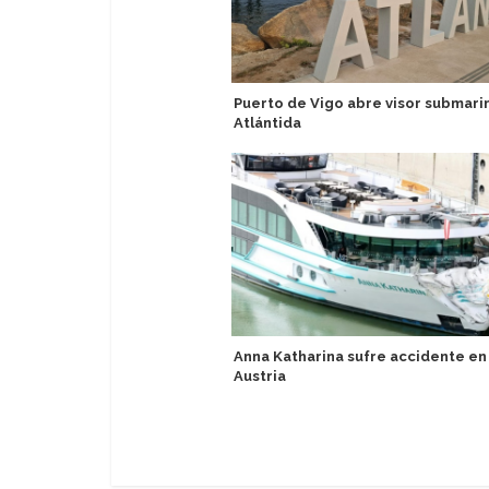
Puerto de Vigo abre visor submari
Atlántida
Anna Katharina sufre accidente en
Austria