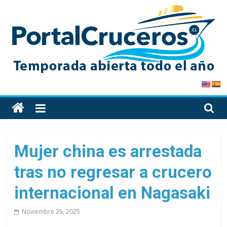
Skip
to
content
PortalCruceros
Toda
la
información
de
Mujer china es arrestada
cruceros
tras no regresar a crucero
en
un
internacional en Nagasaki
solo
sitio
Noviembre 25, 2025