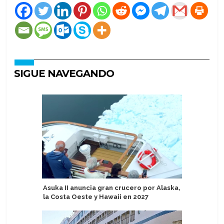
SIGUE NAVEGANDO
Asuka II anuncia gran crucero por Alaska,
Experto e
la Costa Oeste y Hawaii en 2027
estará e
Voyages