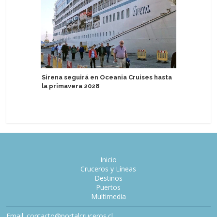
Sirena seguirá en Oceania Cruises hasta
la primavera 2028
Sostenib
certifica
Inicio
Cruceros y Líneas
Destinos
Puertos
Multimedia
Email: contacto@portalcruceros.cl