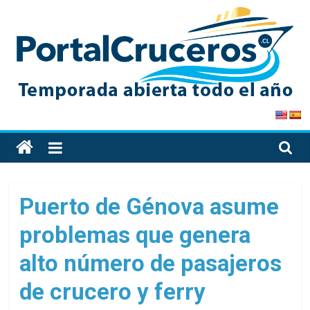
Skip
to
content
PortalCruceros
Toda
la
información
de
Puerto de Génova asume
cruceros
problemas que genera
en
un
alto número de pasajeros
solo
sitio
de crucero y ferry