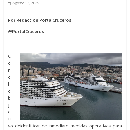
Agosto 12, 2025
Por Redacción PortalCruceros
@PortalCruceros
C
o
n
e
l
o
b
j
e
ti
vo deidentificar de inmediato medidas operativas para