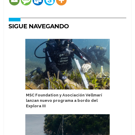
SIGUE NAVEGANDO
MSC Foundation y Asociación Vellmarí
Seychell
lanzan nuevo programa a bordo del
enfoque 
Explora III
sostenibl