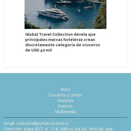
Global Travel Collection devela que
Puerto d
principales marcas hoteleras crean
Atlántida
discretamente categoría de cruceros
de USD 40 mil
Inicio
Cruceros y Líneas
Destinos
Puertos
Multimedia
Email: contacto@portalcruceros.cl
Dirección: Viana 837, of. 214, Edificio Vía Bo, Viña del Mar,