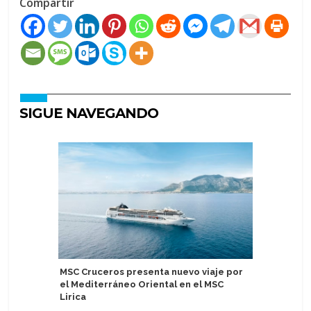
Compartir
SIGUE NAVEGANDO
MSC Cruceros presenta nuevo viaje por
Akvilon S
el Mediterráneo Oriental en el MSC
temporad
Lirica
Grande