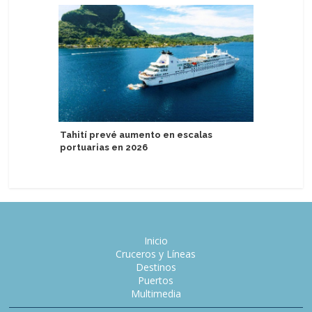
Tahití prevé aumento en escalas
Seabourn
portuarias en 2026
Collecti
Inicio
Cruceros y Líneas
Destinos
Puertos
Multimedia