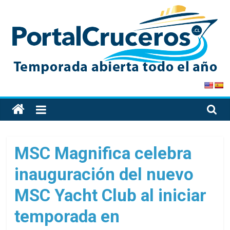
Skip
to
content
PortalCruceros
Toda
la
información
de
MSC Magnifica celebra
cruceros
inauguración del nuevo
en
un
MSC Yacht Club al iniciar
solo
sitio
temporada en