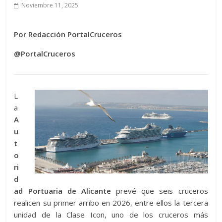
Noviembre 11, 2025
Por Redacción PortalCruceros
@PortalCruceros
L
a
A
u
t
o
ri
d
ad Portuaria de Alicante
prevé que seis cruceros
realicen su primer arribo en 2026, entre ellos la tercera
unidad de la Clase Icon, uno de los cruceros más