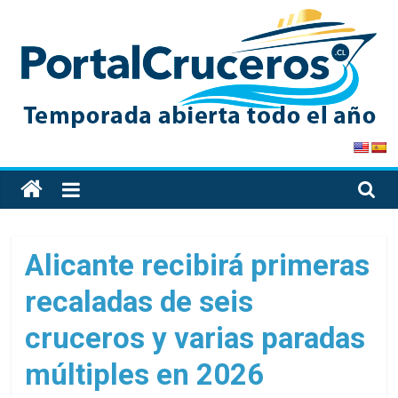
Skip
to
content
PortalCruceros
Toda
la
información
de
Alicante recibirá primeras
cruceros
recaladas de seis
en
un
cruceros y varias paradas
solo
sitio
múltiples en 2026