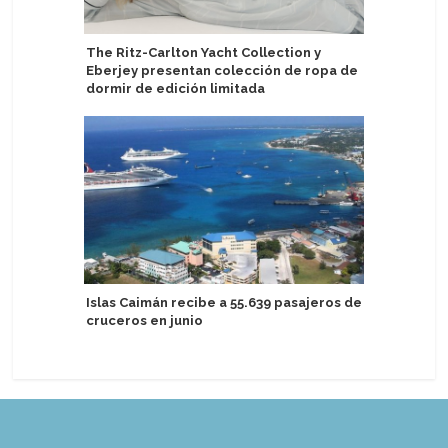
The Ritz-Carlton Yacht Collection y
Scenic G
Eberjey presentan colección de ropa de
basan en
dormir de edición limitada
TUI Cruc
Islas Caimán recibe a 55.639 pasajeros de
CSD de B
cruceros en junio