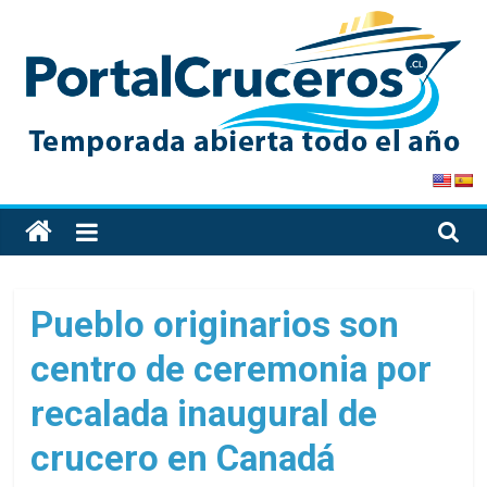
Skip
to
content
PortalCruceros
Toda
la
información
de
Pueblo originarios son
cruceros
centro de ceremonia por
en
un
recalada inaugural de
solo
sitio
crucero en Canadá