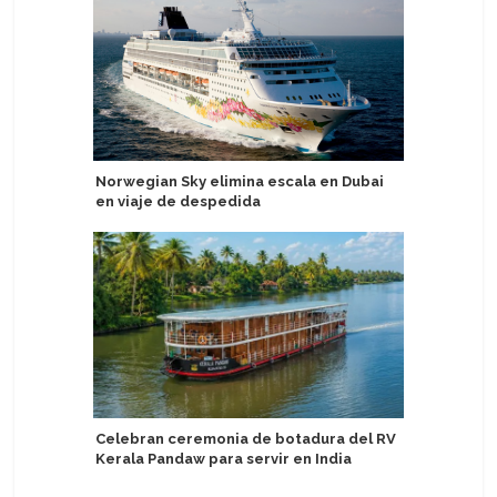
Norwegian Sky elimina escala en Dubai
Aprueban
en viaje de despedida
atención
Celebran ceremonia de botadura del RV
MSC Cruce
Kerala Pandaw para servir en India
relámpag
viajes p