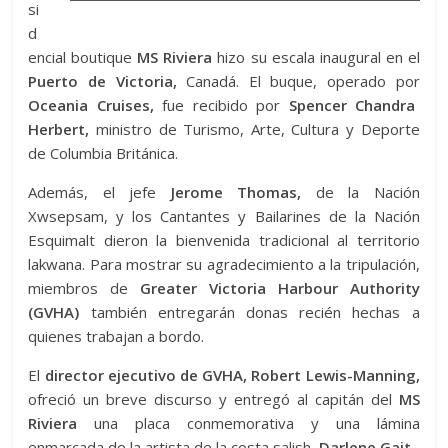
si
d
encial boutique
MS Riviera
hizo su escala inaugural en el
Puerto de Victoria,
Canadá. El buque, operado por
Oceania Cruises,
fue recibido por
Spencer Chandra
Herbert,
ministro de Turismo, Arte, Cultura y Deporte
de Columbia Británica.
Además, el jefe
Jerome Thomas,
de la Nación
Xwsepsam, y los Cantantes y Bailarines de la Nación
Esquimalt dieron la bienvenida tradicional al territorio
lakwana. Para mostrar su agradecimiento a la tripulación,
miembros de
Greater Victoria Harbour Authority
(GVHA)
también entregarán donas recién hechas a
quienes trabajan a bordo.
El
director ejecutivo de GVHA, Robert Lewis-Manning,
ofreció un breve discurso y entregó al capitán del
MS
Riviera
una placa conmemorativa y una lámina
enmarcada de la artista de la costa salish,
Darlene Gait.