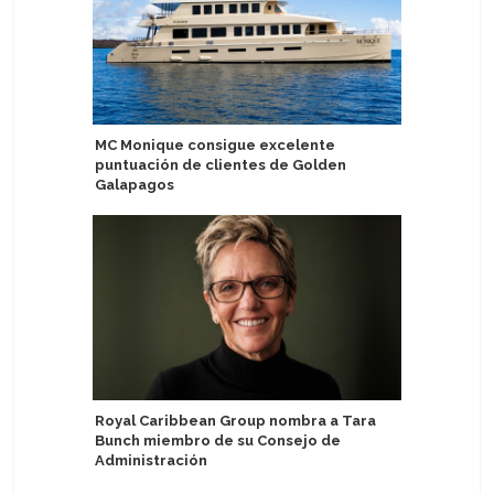
MC Monique consigue excelente
Variety 
puntuación de clientes de Golden
por isla
Galapagos
Incorpor
Royal Caribbean Group nombra a Tara
Celestya
Bunch miembro de su Consejo de
Administración