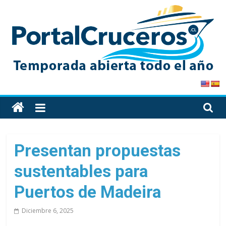
Skip
to
content
PortalCruceros
Toda
la
información
de
Presentan propuestas
cruceros
sustentables para
en
un
Puertos de Madeira
solo
sitio
Diciembre 6, 2025