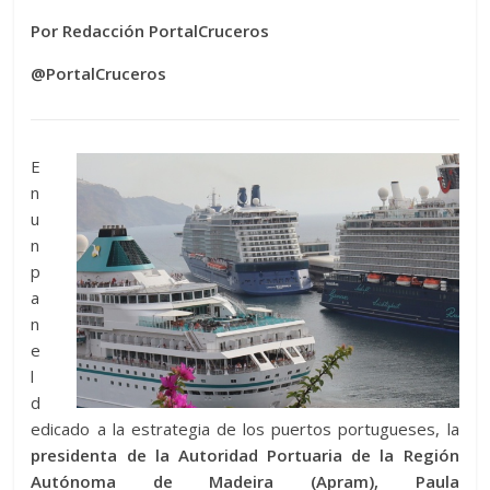
Por Redacción PortalCruceros
@PortalCruceros
E
n
u
n
p
a
n
e
l
d
edicado a la estrategia de los puertos portugueses, la
presidenta de la Autoridad Portuaria de la Región
Autónoma de Madeira (Apram), Paula