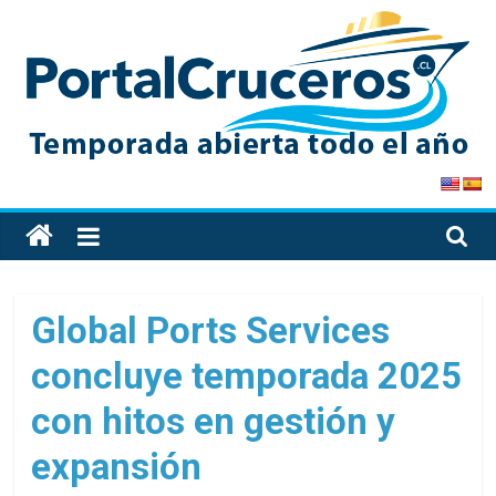
Skip
to
content
PortalCruceros
Toda
la
información
de
Global Ports Services
cruceros
concluye temporada 2025
en
un
con hitos en gestión y
solo
sitio
expansión