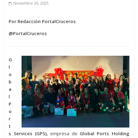
Noviembre 26, 2025
Por Redacción PortalCruceros
@PortalCruceros
G
l
o
b
a
l
P
o
r
t
s Services (GPS),
empresa de
Global Ports Holding