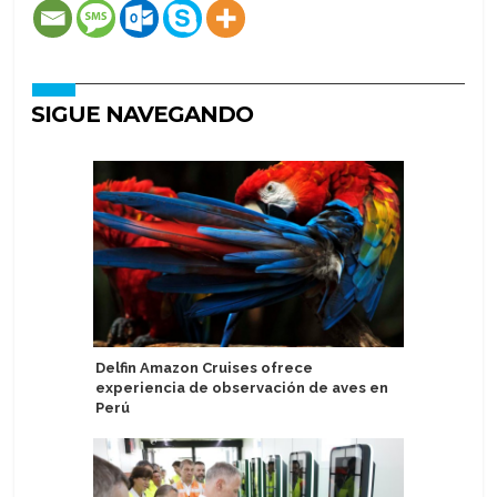
SIGUE NAVEGANDO
Delfin Amazon Cruises ofrece
Asuka II 
experiencia de observación de aves en
la Costa 
Perú