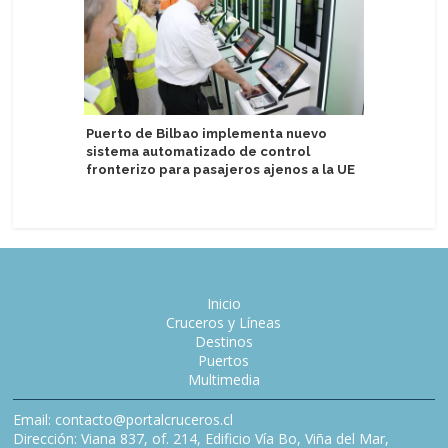
Villa Vi
Puerto de Bilbao implementa nuevo
buques c
sistema automatizado de control
funciona
fronterizo para pasajeros ajenos a la UE
Inicio
Cruceros y Líneas
Destinos
Puertos
Multimedia
Email: contacto@portalcruceros.cl
Dirección: Viana 837, of. 214, Edificio Vía Bo, Viña del Mar,