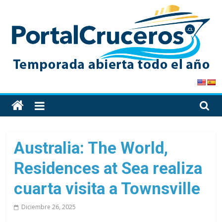
Skip
to
content
PortalCruceros
Toda
la
información
de
Australia: The World,
cruceros
Residences at Sea realiza
en
un
cuarta visita a Townsville
solo
sitio
Diciembre 26, 2025