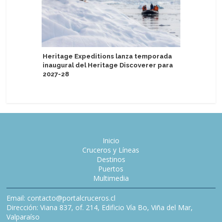
Heritage Expeditions lanza temporada
Experien
inaugural del Heritage Discoverer para
destaca 
2027-28
Discover
Inicio
Cruceros y Líneas
Destinos
Puertos
Multimedia
Email: contacto@portalcruceros.cl
Dirección: Viana 837, of. 214, Edificio Vía Bo, Viña del Mar,
Valparaíso