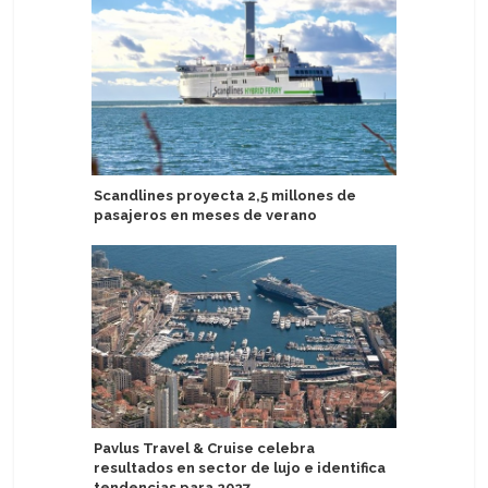
Scandlines proyecta 2,5 millones de
Atlas Oc
pasajeros en meses de verano
exclusiv
Extraord
Pavlus Travel & Cruise celebra
resultados en sector de lujo e identifica
Valenciap
tendencias para 2027
primeros