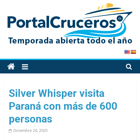
Skip
to
content
PortalCruceros
Toda
la
información
de
Silver Whisper visita
cruceros
Paraná con más de 600
en
un
personas
solo
sitio
Diciembre 26, 2025