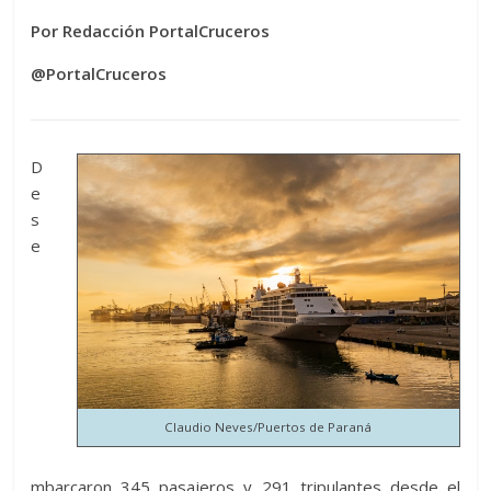
Por Redacción PortalCruceros
@PortalCruceros
D
e
s
e
Claudio Neves/Puertos de Paraná
mbarcaron 345 pasajeros y 291 tripulantes desde el