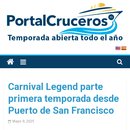
Skip
to
content
PortalCruceros
Toda
la
información
de
Carnival Legend parte
cruceros
primera temporada desde
en
un
Puerto de San Francisco
solo
sitio
Mayo 9, 2025